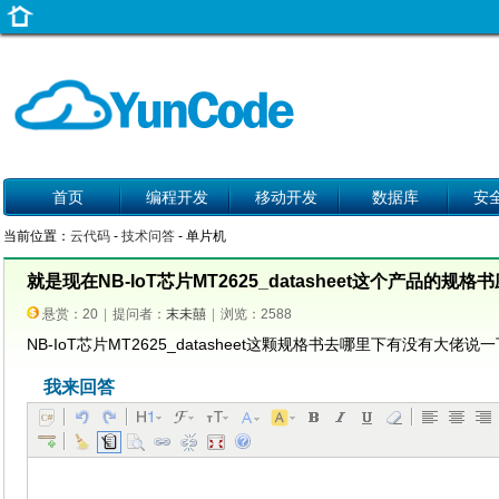
首页
编程开发
移动开发
数据库
安
当前位置：
云代码
-
技术问答
- 单片机
就是现在NB-IoT芯片MT2625_datasheet这个产品的
悬赏：20
|
提问者：
末未囍
|
浏览：2588
NB-IoT芯片MT2625_datasheet这颗规格书去哪里下有没有大
我来回答