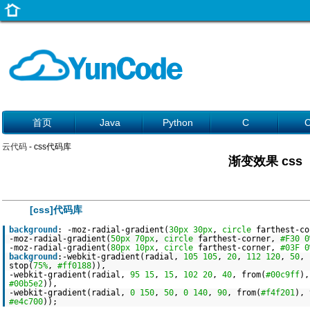
首页
Java
Python
C
云代码
- css代码库
渐变效果 css
[css]代码库
background
: -moz-radial-gradient(
30px
30px
,
circle
farthest-c
-moz-radial-gradient(
50px
70px
,
circle
farthest-corner,
#F30
0
-moz-radial-gradient(
80px
10px
,
circle
farthest-corner,
#03F
0
background
:-webkit-gradient(radial,
105
105
,
20
,
112
120
,
50
, 
stop(
75%
,
#ff0188
)),
-webkit-gradient(radial,
95
15
,
15
,
102
20
,
40
, from(
#00c9ff
),
#00b5e2
)),
-webkit-gradient(radial,
0
150
,
50
,
0
140
,
90
, from(
#f4f201
), 
#e4c700
));