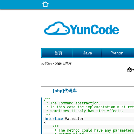
首页
Java
Python
云代码
- php代码库
命
[php]代码库
/**
* The Command abstraction.
* In this case the implementation must re
* sometimes it only has side effects.
*/
interface
Validator
{
/**
* The method could have any parameter