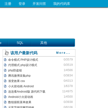
注册
登录
开发问答
我的代码库
e
SQL
其他
该用户最新代码
More...
0/3579
命令模式 PHP设计模式
0/3519
代理模式 php设计模式
1/4566
php防盗链
0/3834
腾讯微博采集php
0/4313
渐变效果 css
1/6378
小火箭动画 Android
11/4975
连连看Android版 源代码下载
1/4500
Android小火箭动画
0/3938
数组级联菜单效果
0/9106
元宵节烟花网页特效