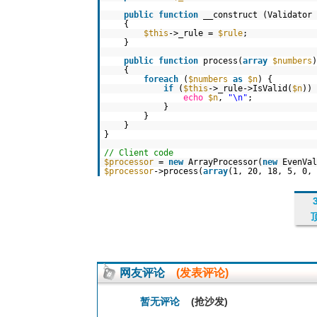
public
function
__construct (Validator
{
$this
->_rule =
$rule
;
}
public
function
process(
array
$numbers
{
foreach
(
$numbers
as
$n
) {
if
(
$this
->_rule->IsValid(
$n
))
echo
$n
,
"\n"
;
}
}
}
}
// Client code
$processor
=
new
ArrayProcessor(
new
EvenVa
$processor
->process(
array
(1, 20, 18, 5, 0, 
网友评论
(发表评论)
暂无评论
(抢沙发)