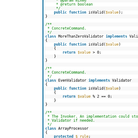
* @param mixed
* @return boolean
*/
public
function
isValid(
$value
);
}
/**
* ConcreteCommand.
*/
class
MoreThanZeroValidator
implements
Val
{
public
function
isValid(
$value
)
{
return
$value
> 0;
}
}
/**
* ConcreteCommand.
*/
class
EvenValidator
implements
Validator
{
public
function
isValid(
$value
)
{
return
$value
% 2 == 0;
}
}
/**
* The Invoker. An implementation could st
* Validator if needed.
*/
class
ArrayProcessor
{
protected
$_rule
;