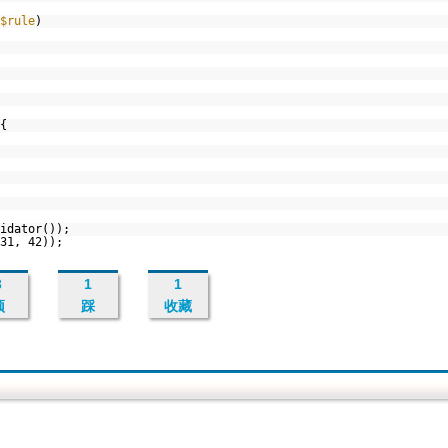
$rule
)
)
 {
lidator());
31, 42));
3
1
1
顶
踩
收藏