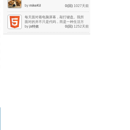
by
mikeKil
0(回)
1027天前
每天面对着电脑屏幕，敲打键盘。我所
面对的并不只是代码，而是一种生活方
式。
by
js特效
0(回)
1252天前