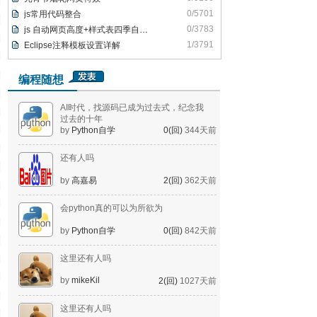
0/5701
js常用代码整合
0/3783
js 自动网页高度+样式表四季自动切换
1/3791
Eclipse注释模板设置详解
编程随想
AI时代，找源码已成为过去式，纪念我
过去的十年
by
Python自学
0(回)
344天前
还有人吗
by
高嘉易
2(回)
362天前
会python真的可以为所欲为
by
Python自学
0(回)
842天前
这里还有人吗
by
mikeKil
2(回)
1027天前
这里还有人吗