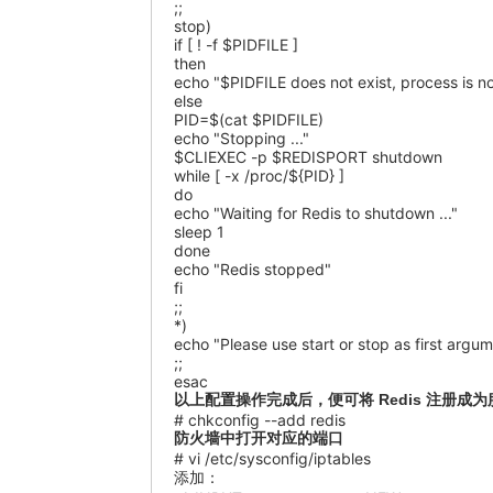
;;
stop)
if [ ! -f $PIDFILE ]
then
echo "$PIDFILE does not exist, process is n
else
PID=$(cat $PIDFILE)
echo "Stopping ..."
$CLIEXEC -p $REDISPORT shutdown
while [ -x /proc/${PID} ]
do
echo "Waiting for Redis to shutdown ..."
sleep 1
done
echo "Redis stopped"
fi
;;
*)
echo "Please use start or stop as first argu
;;
esac
以上配置操作完成后，便可将 Redis 注册成
# chkconfig --add redis
防火墙中打开对应的端口
# vi /etc/sysconfig/iptables
添加：