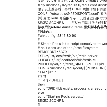
复制 redis 配置文件/usr/local/src/redis3.0/
# cp /usr/local/src/redis3.0/redis.conf /usr/
做了以上准备后，再对 CONF 属性作如下调整
CONF="/etc/redis/${REDISPORT}.conf" 改为 
(6) 更改 redis 开启的命令，以后台运行的方式
$EXEC $CONF & #“&”作用是将服务转
修改后的/etc/rc.d/init.d/redis 服务脚本内容
#!/bin/sh
#chkconfig: 2345 80 90
#
# Simple Redis init.d script conceived to w
# as it does use of the /proc filesystem.
REDISPORT=6379
EXEC=/usr/local/redis/bin/redis-server
CLIEXEC=/usr/local/redis/bin/redis-cli
PIDFILE=/var/run/redis_${REDISPORT}.pid
CONF="/usr/local/redis/conf/${REDISPORT}
case "$1" in
start)
if [ -f $PIDFILE ]
then
echo "$PIDFILE exists, process is already r
else
echo "Starting Redis server..."
$EXEC $CONF &
fi