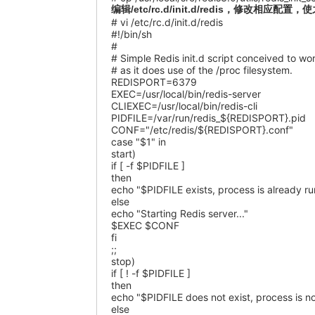
编辑/etc/rc.d/init.d/redis，修改相应
# vi /etc/rc.d/init.d/redis
#!/bin/sh
#
# Simple Redis init.d script conceived to w
# as it does use of the /proc filesystem.
REDISPORT=6379
EXEC=/usr/local/bin/redis-server
CLIEXEC=/usr/local/bin/redis-cli
PIDFILE=/var/run/redis_${REDISPORT}.pid
CONF="/etc/redis/${REDISPORT}.conf"
case "$1" in
start)
if [ -f $PIDFILE ]
then
echo "$PIDFILE exists, process is already r
else
echo "Starting Redis server..."
$EXEC $CONF
fi
;;
stop)
if [ ! -f $PIDFILE ]
then
echo "$PIDFILE does not exist, process is n
else