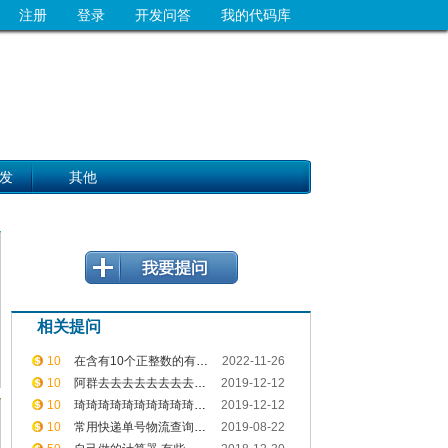
注册
登录
开发问答
我的代码库
发
其他
相关提问
10
在含有10个正整数的有序数组（数组元素个数大于10）中插入一个数字，插入后保持数组仍有序。
2022-11-26
10
阿群去去去去去去去去去去
2019-12-12
10
琦琦琦琦琦琦琦琦琦琦琦琦琦琦琦琦群群群群群群群群群群群群群群
2019-12-12
10
常用快递单号物流查询接口通用API如何对接？
2019-08-22