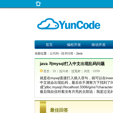
首页
编程开发
移动开发
当前位置：
云代码
-
技术问答
- Java
java 与mysql打入中文出现乱码问题
悬赏：10
|
提问者：
过见封
|
浏览：3358
就是在mysql直接打入插入语句，就可以在insert 
中文就会出现乱码，最后在不屑努力下找到了问题
成"jdbc:mysql://localhost:3306/gms?char
最后我自信对着没有月亮的太阳说：我是过见封
最佳回答