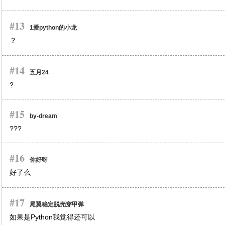
#13
1爱python的小龙
？
#14
五月24
?
#15
by-dream
???
#16
你好呀
好了么
#17
尾翼稳定脱壳穿甲弹
如果是Python我觉得还可以