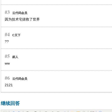
#3
云代码会员
因为技术宅拯救了世界
#4
C天下
??
#5
郝人
ww
#6
云代码会员
2121
继续回答