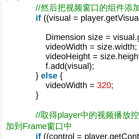
//然后把视频窗口的组件添加
if
((visual = player.getVisu
Dimension size = visual.get
videoWidth = size.width
videoHeight = size.heigh
f.add(visual);
}
else
{
videoWidth =
320
;
}
//取得player中的视频
加到Frame窗口中
if
((control = player.getCon