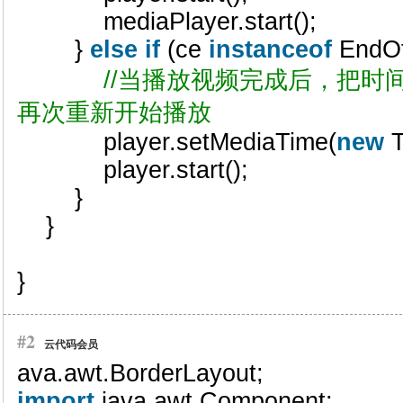
mediaPlayer.start();
}
else
if
(ce
instanceof
EndOf
//当播放视频完成后，把时
再次重新开始播放
player.setMediaTime(
new
T
player.start();
}
}
}
#2
云代码会员
ava.awt.BorderLayout;
import
java.awt.Component;