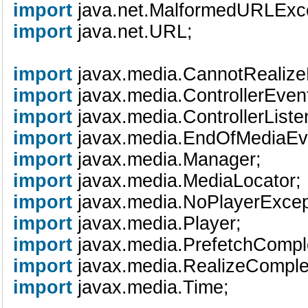
import
java.net.MalformedURLExc
import
java.net.URL;
import
javax.media.CannotRealiz
import
javax.media.ControllerEve
import
javax.media.ControllerList
import
javax.media.EndOfMediaE
import
javax.media.Manager;
import
javax.media.MediaLocator
import
javax.media.NoPlayerExce
import
javax.media.Player;
import
javax.media.PrefetchComp
import
javax.media.RealizeCompl
import
javax.media.Time;