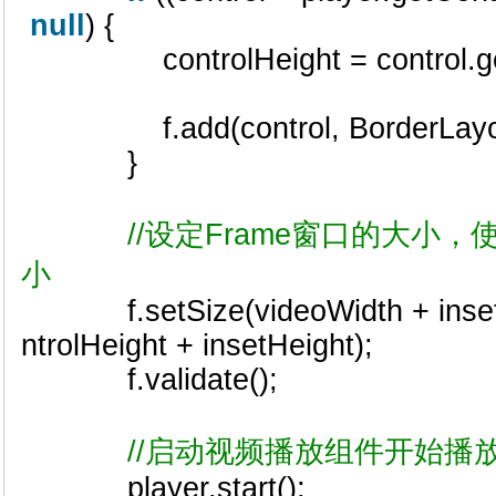
null
) {
controlHeight = control.getPr
f.add(control, BorderLayo
}
//设定Frame窗口的大小
小
f.setSize(videoWidth + insetWi
ntrolHeight + insetHeight);
f.validate();
//启动视频播放组件开始播
player.start();