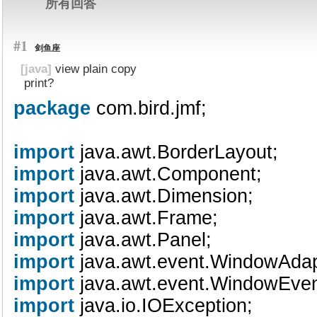
所有回答
#1
剑鱼座
[java]
view plain
copy
print
?
package
com.bird.jmf;
import
java.awt.BorderLayout;
import
java.awt.Component;
import
java.awt.Dimension;
import
java.awt.Frame;
import
java.awt.Panel;
import
java.awt.event.WindowAda
import
java.awt.event.WindowEve
import
java.io.IOException;