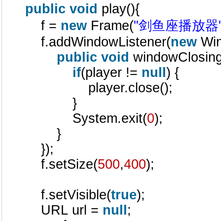
public
void
play(){
f =
new
Frame(
"剑鱼座播放器
f.addWindowListener(
new
Win
public
void
windowClosin
if
(player !=
null
) {
player.close();
}
System.exit(
0
);
}
});
f.setSize(
500
,
400
);
f.setVisible(
true
);
URL url =
null
;