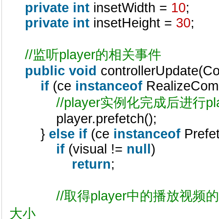
private
int
insetWidth =
10
;
private
int
insetHeight =
30
;
//监听player的相关事件
public
void
controllerUpdate(Co
if
(ce
instanceof
RealizeComp
//player实例化完成后进行p
player.prefetch();
}
else
if
(ce
instanceof
Prefe
if
(visual !=
null
)
return
;
//取得player中的播放
大小