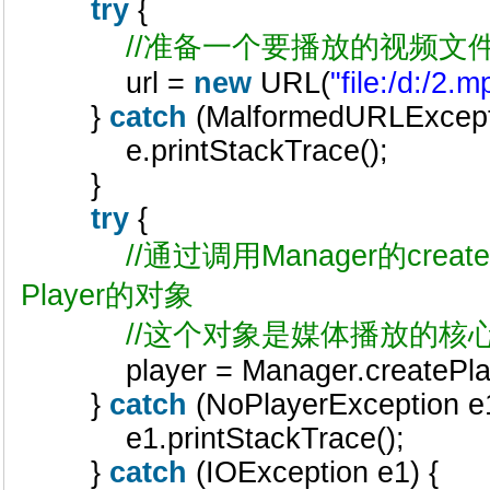
try
{
//准备一个要播放的视频文件
url =
new
URL(
"file:/d:/2.m
}
catch
(MalformedURLExcept
e.printStackTrace();
}
try
{
//通过调用Manager的crea
Player的对象
//这个对象是媒体播放的核
player = Manager.createPlay
}
catch
(NoPlayerException e
e1.printStackTrace();
}
catch
(IOException e1) {