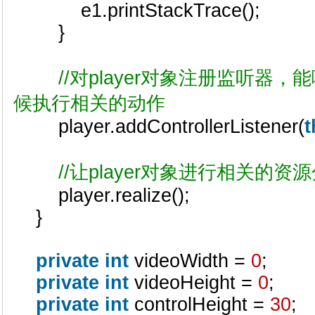
e1.printStackTrace();
}
//对player对象注册监听器
候执行相关的动作
player.addControllerListener(
t
//让player对象进行相关的资
player.realize();
}
private
int
videoWidth =
0
;
private
int
videoHeight =
0
;
private
int
controlHeight =
30
;