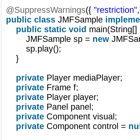
@SuppressWarnings
({
"restriction"
public
class
JMFSample
impleme
public
static
void
main(String[]
JMFSample sp =
new
JMFSam
sp.play();
}
private
Player mediaPlayer;
private
Frame f;
private
Player player;
private
Panel panel;
private
Component visual;
private
Component control =
nu